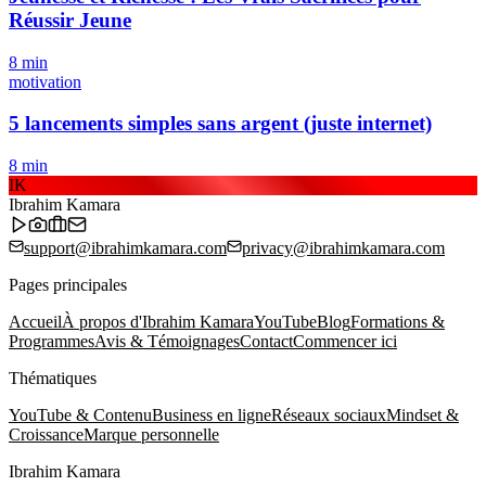
Réussir Jeune
8
min
motivation
5 lancements simples sans argent (juste internet)
8
min
IK
Ibrahim Kamara
support@ibrahimkamara.com
privacy@ibrahimkamara.com
Pages principales
Accueil
À propos d'Ibrahim Kamara
YouTube
Blog
Formations &
Programmes
Avis & Témoignages
Contact
Commencer ici
Thématiques
YouTube & Contenu
Business en ligne
Réseaux sociaux
Mindset &
Croissance
Marque personnelle
Ibrahim Kamara