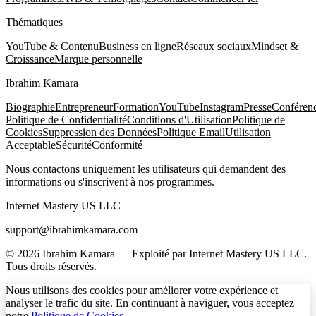
Thématiques
YouTube & Contenu
Business en ligne
Réseaux sociaux
Mindset &
Croissance
Marque personnelle
Ibrahim Kamara
Biographie
Entrepreneur
Formation
YouTube
Instagram
Presse
Conféren
Politique de Confidentialité
Conditions d'Utilisation
Politique de
Cookies
Suppression des Données
Politique Email
Utilisation
Acceptable
Sécurité
Conformité
Nous contactons uniquement les utilisateurs qui demandent des
informations ou s'inscrivent à nos programmes.
Internet Mastery US LLC
support@ibrahimkamara.com
© 2026 Ibrahim Kamara — Exploité par Internet Mastery US LLC.
Tous droits réservés.
Nous utilisons des cookies pour améliorer votre expérience et
analyser le trafic du site. En continuant à naviguer, vous acceptez
notre
Politique de Cookies
.