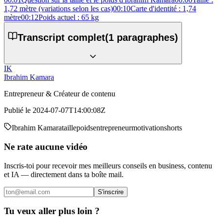
1,72 mètre (variations selon les cas)
00:10
Carte d'identité : 1,74
mètre
00:12
Poids actuel : 65 kg
Transcript complet
(
1
paragraphes)
IK
Ibrahim Kamara
Entrepreneur & Créateur de contenu
Publié le
2024-07-07T14:00:08Z
Ibrahim Kamara
taille
poids
entrepreneur
motivation
shorts
Ne rate aucune vidéo
Inscris-toi pour recevoir mes meilleurs conseils en business, contenu
et IA — directement dans ta boîte mail.
S'inscrire
Tu veux aller plus loin ?