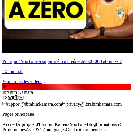
Pourquoi YouTube a supprimé ma chaîne de 600 000 abonnés ?
40 min 53s
Voir toutes les vidéos
IK
Ibrahim Kamara
support@ibrahimkamara.com
privacy@ibrahimkamara.com
Pages principales
Accueil
À propos d'Ibrahim Kamara
YouTube
Blog
Formations &
Programmes
Avis & Témoignages
Contact
Commencer ici