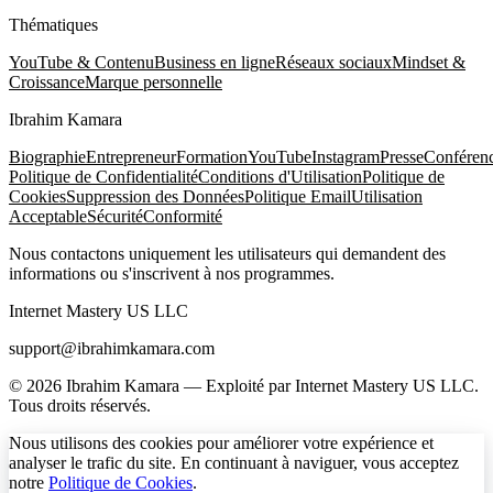
Thématiques
YouTube & Contenu
Business en ligne
Réseaux sociaux
Mindset &
Croissance
Marque personnelle
Ibrahim Kamara
Biographie
Entrepreneur
Formation
YouTube
Instagram
Presse
Conféren
Politique de Confidentialité
Conditions d'Utilisation
Politique de
Cookies
Suppression des Données
Politique Email
Utilisation
Acceptable
Sécurité
Conformité
Nous contactons uniquement les utilisateurs qui demandent des
informations ou s'inscrivent à nos programmes.
Internet Mastery US LLC
support@ibrahimkamara.com
© 2026 Ibrahim Kamara — Exploité par Internet Mastery US LLC.
Tous droits réservés.
Nous utilisons des cookies pour améliorer votre expérience et
analyser le trafic du site. En continuant à naviguer, vous acceptez
notre
Politique de Cookies
.