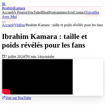
IK
Ibrahim
Kamara
Accueil
À Propos
YouTube
Blog
Programmes
Avis
Contact
Travailler
Avec Moi
Accueil
/
Vidéos
/
Ibrahim Kamara : taille et poids révélés pour les fans
Ibrahim Kamara : taille et
poids révélés pour les fans
7 juillet 2024
0 min 14s
youtube
Voir sur YouTube