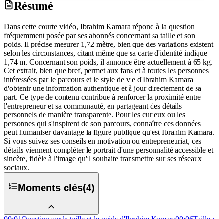
Résumé
Dans cette courte vidéo, Ibrahim Kamara répond à la question
fréquemment posée par ses abonnés concernant sa taille et son
poids. Il précise mesurer 1,72 mètre, bien que des variations existent
selon les circonstances, citant même que sa carte d'identité indique
1,74 m. Concernant son poids, il annonce être actuellement à 65 kg.
Cet extrait, bien que bref, permet aux fans et à toutes les personnes
intéressées par le parcours et le style de vie d'Ibrahim Kamara
d'obtenir une information authentique et à jour directement de sa
part. Ce type de contenu contribue à renforcer la proximité entre
l'entrepreneur et sa communauté, en partageant des détails
personnels de manière transparente. Pour les curieux ou les
personnes qui s'inspirent de son parcours, connaître ces données
peut humaniser davantage la figure publique qu'est Ibrahim Kamara.
Si vous suivez ses conseils en motivation ou entrepreneuriat, ces
détails viennent compléter le portrait d'une personnalité accessible et
sincère, fidèle à l'image qu'il souhaite transmettre sur ses réseaux
sociaux.
Moments clés
(
4
)
00:01
Question sur la taille et le poids d'Ibrahim Kamara
00:06
Taille :