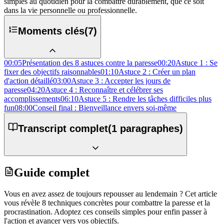
simples au quotidien pour la combattre durablement, que ce soit
dans la vie personnelle ou professionnelle.
Moments clés
(
7
)
00:05
Présentation des 8 astuces contre la paresse
00:20
Astuce 1 : Se
fixer des objectifs raisonnables
01:10
Astuce 2 : Créer un plan
d'action détaillé
03:00
Astuce 3 : Accepter les jours de
paresse
04:20
Astuce 4 : Reconnaître et célébrer ses
accomplissements
06:10
Astuce 5 : Rendre les tâches difficiles plus
fun
08:00
Conseil final : Bienveillance envers soi-même
Transcript complet
(
1
paragraphes)
Guide complet
Vous en avez assez de toujours repousser au lendemain ? Cet article
vous révèle 8 techniques concrètes pour combattre la paresse et la
procrastination. Adoptez ces conseils simples pour enfin passer à
l'action et avancer vers vos objectifs.