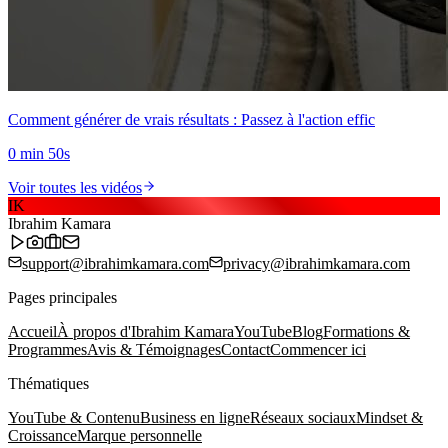
Comment générer de vrais résultats : Passez à l'action effic
0 min 50s
Voir toutes les vidéos
IK
Ibrahim Kamara
support@ibrahimkamara.com
privacy@ibrahimkamara.com
Pages principales
Accueil
À propos d'Ibrahim Kamara
YouTube
Blog
Formations &
Programmes
Avis & Témoignages
Contact
Commencer ici
Thématiques
YouTube & Contenu
Business en ligne
Réseaux sociaux
Mindset &
Croissance
Marque personnelle