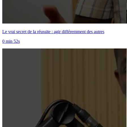
Le vrai secret de la réussite : agir différemment des autres
0 min 52s