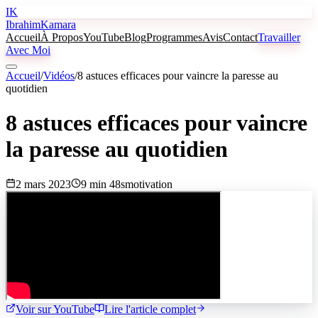
IK
Ibrahim
Kamara
Accueil
À Propos
YouTube
Blog
Programmes
Avis
Contact
Travailler
Avec Moi
Accueil
/
Vidéos
/
8 astuces efficaces pour vaincre la paresse au
quotidien
8 astuces efficaces pour vaincre
la paresse au quotidien
2 mars 2023
9 min 48s
motivation
Voir sur YouTube
Lire l'article complet