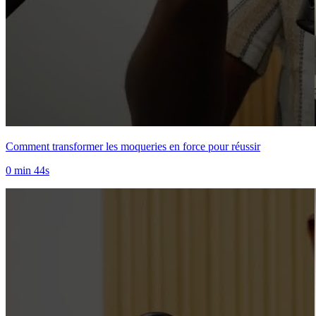
Comment transformer les moqueries en force pour réussir
0 min 44s