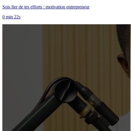
Sois fier de tes efforts : motivation entrepreneur
0 min 22s