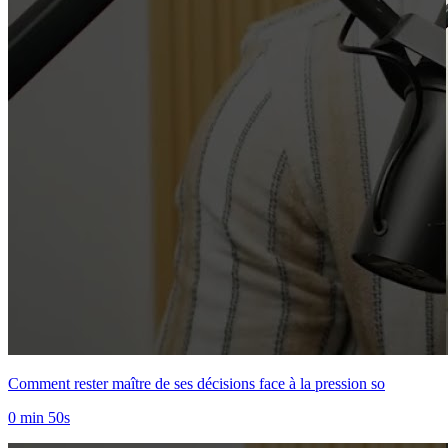
Comment rester maître de ses décisions face à la pression so
0 min 50s