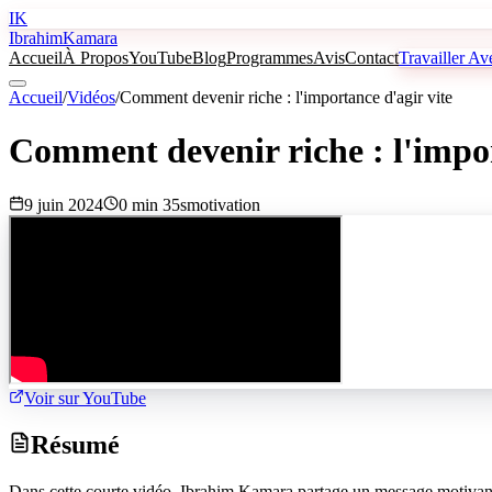
IK
Ibrahim
Kamara
Accueil
À Propos
YouTube
Blog
Programmes
Avis
Contact
Travailler A
Accueil
/
Vidéos
/
Comment devenir riche : l'importance d'agir vite
Comment devenir riche : l'impor
9 juin 2024
0 min 35s
motivation
Voir sur YouTube
Résumé
Dans cette courte vidéo, Ibrahim Kamara partage un message motivant à l'