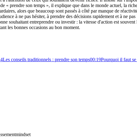
 de « prendre son temps », il explique que dans le monde actuel, la riche
liardaires, alors que beaucoup sont passés à côté par manque de réactivi
 audience à ne pas hésiter, à prendre des décisions rapidement et à ne pas
nne souhaitant entreprendre ou investir : la vitesse d'action est souvent 
aptant les bonnes occasions au bon moment.
14
Les conseils traditionnels : prendre son temps
00:19
Pourquoi il faut se
issement
mindset