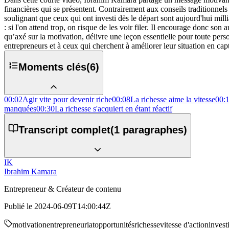
financières qui se présentent. Contrairement aux conseils traditionnels
soulignant que ceux qui ont investi dès le départ sont aujourd'hui mil
: si l'on attend trop, on risque de les voir filer. Il encourage donc son
qu’axé sur la motivation, délivre une leçon essentielle pour toute perso
entrepreneurs et à ceux qui cherchent à améliorer leur situation en c
Moments clés
(
6
)
00:02
Agir vite pour devenir riche
00:08
La richesse aime la vitesse
00:
manquées
00:30
La richesse s'acquiert en étant réactif
Transcript complet
(
1
paragraphes)
IK
Ibrahim Kamara
Entrepreneur & Créateur de contenu
Publié le
2024-06-09T14:00:44Z
motivation
entrepreneuriat
opportunités
richesse
vitesse d'action
invest