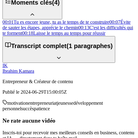
Moments clés
(
4
)
00:01
Tu es encore jeune, tu as le temps de te construire
00:07
Évite
de sauter les étapes, apprécie le chemin
00:13
C'est les difficultés qui
te forment
00:18
Laisse le temps au temps pour réussir
Transcript complet
(
1
paragraphes)
IK
Ibrahim Kamara
Entrepreneur & Créateur de contenu
Publié le
2024-06-29T15:00:05Z
motivation
entrepreneuriat
jeunesse
développement
personnel
succès
patience
Ne rate aucune vidéo
Inscris-toi pour recevoir mes meilleurs conseils en business, contenu