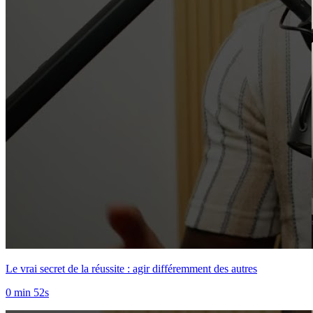
Le vrai secret de la réussite : agir différemment des autres
0 min 52s