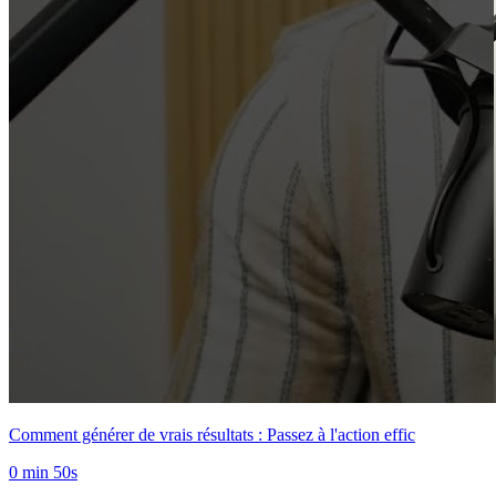
Comment générer de vrais résultats : Passez à l'action effic
0 min 50s