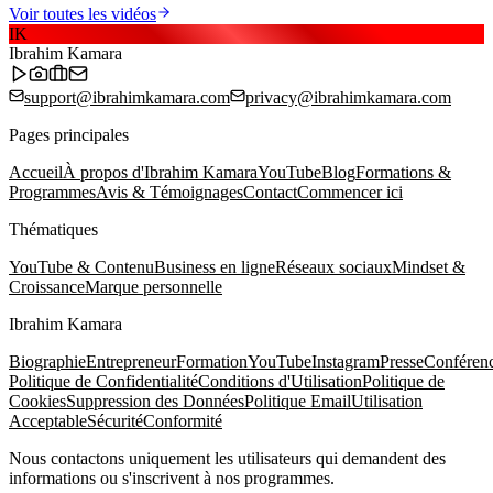
Voir toutes les vidéos
IK
Ibrahim Kamara
support@ibrahimkamara.com
privacy@ibrahimkamara.com
Pages principales
Accueil
À propos d'Ibrahim Kamara
YouTube
Blog
Formations &
Programmes
Avis & Témoignages
Contact
Commencer ici
Thématiques
YouTube & Contenu
Business en ligne
Réseaux sociaux
Mindset &
Croissance
Marque personnelle
Ibrahim Kamara
Biographie
Entrepreneur
Formation
YouTube
Instagram
Presse
Conféren
Politique de Confidentialité
Conditions d'Utilisation
Politique de
Cookies
Suppression des Données
Politique Email
Utilisation
Acceptable
Sécurité
Conformité
Nous contactons uniquement les utilisateurs qui demandent des
informations ou s'inscrivent à nos programmes.