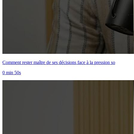
Comment rester maître de ses décisions face à la pression so
0 min 50s