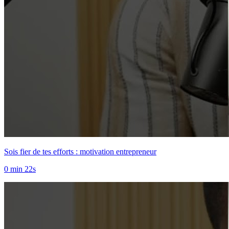
Sois fier de tes efforts : motivation entrepreneur
0 min 22s