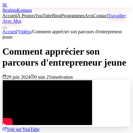
IK
Ibrahim
Kamara
Accueil
À Propos
YouTube
Blog
Programmes
Avis
Contact
Travailler
Avec Moi
Accueil
/
Vidéos
/
Comment apprécier son parcours d'entrepreneur
jeune
Comment apprécier son
parcours d'entrepreneur jeune
29 juin 2024
0 min 25s
motivation
Voir sur YouTube