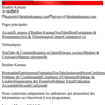
IK
Ibrahim Kamara
support@ibrahimkamara.com
privacy@ibrahimkamara.com
Pages principales
Accueil
À propos d'Ibrahim Kamara
YouTube
Blog
Formations &
Programmes
Avis & Témoignages
Contact
Commencer ici
Thématiques
YouTube & Contenu
Business en ligne
Réseaux sociaux
Mindset &
Croissance
Marque personnelle
Ibrahim Kamara
Biographie
Entrepreneur
Formation
YouTube
Instagram
Presse
Conféren
Politique de Confidentialité
Conditions d'Utilisation
Politique de
Cookies
Suppression des Données
Politique Email
Utilisation
Acceptable
Sécurité
Conformité
Nous contactons uniquement les utilisateurs qui demandent des
informations ou s'inscrivent à nos programmes.