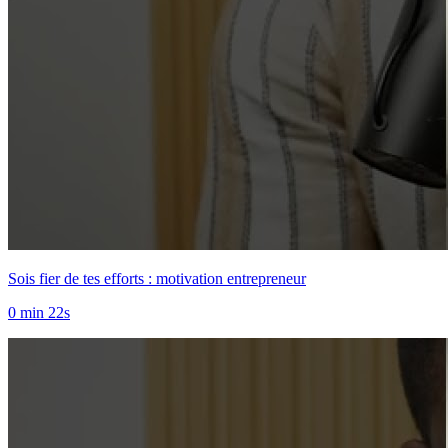
Sois fier de tes efforts : motivation entrepreneur
0 min 22s