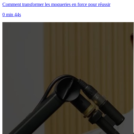
Comment transformer les moqueries en force pour réussir
0 min 44s