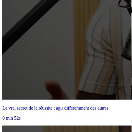
Le vrai secret de la réussite : agir différemment des autres
0 min 52s