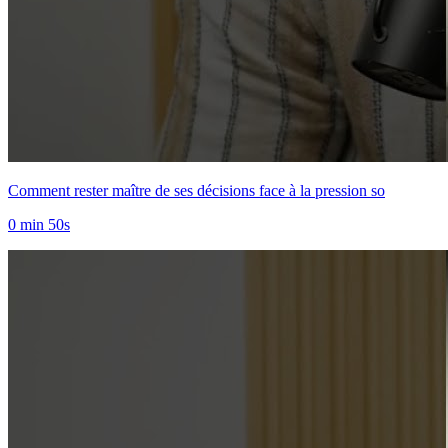
Comment rester maître de ses décisions face à la pression so
0 min 50s