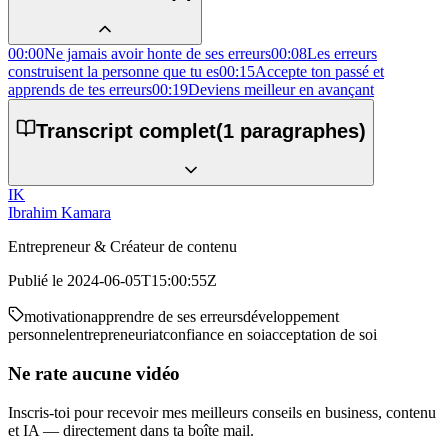
00:00
Ne jamais avoir honte de ses erreurs
00:08
Les erreurs
construisent la personne que tu es
00:15
Accepte ton passé et
apprends de tes erreurs
00:19
Deviens meilleur en avançant
Transcript complet
(
1
paragraphes)
IK
Ibrahim Kamara
Entrepreneur & Créateur de contenu
Publié le
2024-06-05T15:00:55Z
motivation
apprendre de ses erreurs
développement
personnel
entrepreneuriat
confiance en soi
acceptation de soi
Ne rate aucune vidéo
Inscris-toi pour recevoir mes meilleurs conseils en business, contenu
et IA — directement dans ta boîte mail.