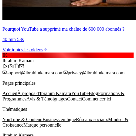
Pourquoi YouTube a supprimé ma chaîne de 600 000 abonnés ?
40 min 53s
Voir toutes les vidéos
IK
Ibrahim Kamara
support@ibrahimkamara.com
privacy@ibrahimkamara.com
Pages principales
Accueil
À propos d'Ibrahim Kamara
YouTube
Blog
Formations &
Programmes
Avis & Témoignages
Contact
Commencer ici
Thématiques
YouTube & Contenu
Business en ligne
Réseaux sociaux
Mindset &
Croissance
Marque personnelle
Ibrahim Kamara