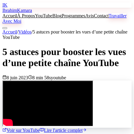
IK
Ibrahim
Kamara
Accueil
À Propos
YouTube
Blog
Programmes
Avis
Contact
Travailler
Avec Moi
Accueil
/
Vidéos
/
5 astuces pour booster les vues d’une petite chaîne
YouTube
5 astuces pour booster les vues
d’une petite chaîne YouTube
8 juin 2023
8 min 58s
youtube
Voir sur YouTube
Lire l'article complet