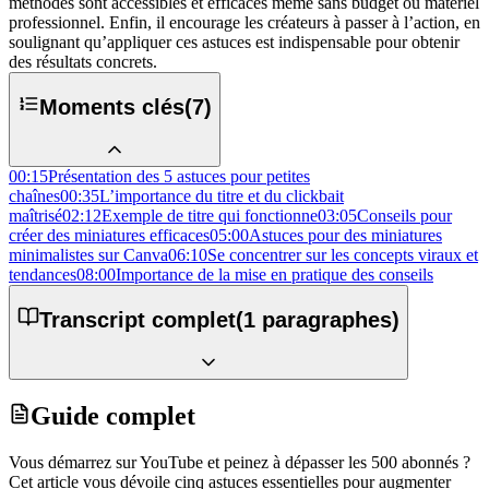
méthodes sont accessibles et efficaces même sans budget ou matériel
professionnel. Enfin, il encourage les créateurs à passer à l’action, en
soulignant qu’appliquer ces astuces est indispensable pour obtenir
des résultats concrets.
Moments clés
(
7
)
00:15
Présentation des 5 astuces pour petites
chaînes
00:35
L’importance du titre et du clickbait
maîtrisé
02:12
Exemple de titre qui fonctionne
03:05
Conseils pour
créer des miniatures efficaces
05:00
Astuces pour des miniatures
minimalistes sur Canva
06:10
Se concentrer sur les concepts viraux et
tendances
08:00
Importance de la mise en pratique des conseils
Transcript complet
(
1
paragraphes)
Guide complet
Vous démarrez sur YouTube et peinez à dépasser les 500 abonnés ?
Cet article vous dévoile cinq astuces essentielles pour augmenter