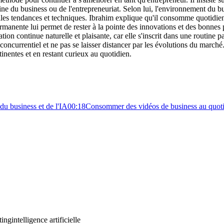
 du business ou de l'entrepreneuriat. Selon lui, l'environnement du bu
velles tendances et techniques. Ibrahim explique qu'il consomme quotidi
manente lui permet de rester à la pointe des innovations et des bonnes pr
ion continue naturelle et plaisante, car elle s'inscrit dans une routine 
oncurrentiel et ne pas se laisser distancer par les évolutions du marché
inentes et en restant curieux au quotidien.
du business et de l'IA
00:18
Consommer des vidéos de business au quot
ting
intelligence artificielle