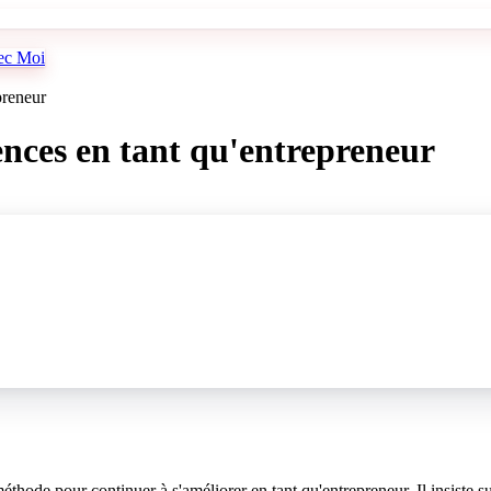
vec Moi
preneur
nces en tant qu'entrepreneur
hode pour continuer à s'améliorer en tant qu'entrepreneur. Il insiste s