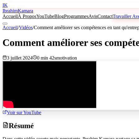
IK
Ibrahim
Kamara
Accueil
À Propos
YouTube
Blog
Programmes
Avis
Contact
Travailler A
Accueil
/
Vidéos
/
Comment améliorer ses compétences en tant qu'entre
Comment améliorer ses compéte
3 juillet 2024
0 min 42s
motivation
Voir sur YouTube
Résumé
Dans cette vidéo courte mais percutante, Ibrahim Kamara partage sa mét