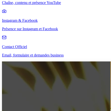
Chaîne, contenu et présence YouTube
Instagram & Facebook
Présence sur Instagram et Facebook
Contact Officiel
Email, formulaire et demandes business