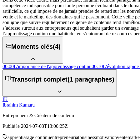
compétence indispensable pour toute personne évoluant dans le domaine
artificielle, ce qui impose de ne jamais prendre de retard sur les nou
vente et le marketing, des domaines qui le passionnent. Cette veille per
souligne que suivre régulièrement ce genre de contenus rend l'améliorat
s’adresse surtout aux entrepreneurs qui souhaitent garder un avantage c
l’apprentissage continu une habitude, en s’entourant de ressources pert
Moments clés
(
4
)
00:00
L'importance de l'apprentissage continu
00:10
L'évolution rapide 
Transcript complet
(
1
paragraphes)
IK
Ibrahim Kamara
Entrepreneur & Créateur de contenu
Publié le
2024-07-03T13:00:25Z
apprentissage continu
entrepreneuriat
business
motivation
vente
marke