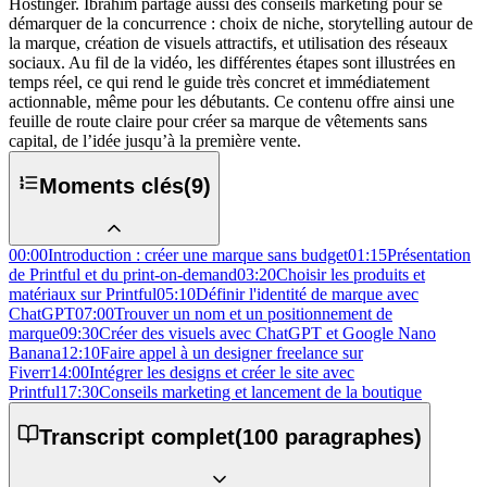
Hostinger. Ibrahim partage aussi des conseils marketing pour se
démarquer de la concurrence : choix de niche, storytelling autour de
la marque, création de visuels attractifs, et utilisation des réseaux
sociaux. Au fil de la vidéo, les différentes étapes sont illustrées en
temps réel, ce qui rend le guide très concret et immédiatement
actionnable, même pour les débutants. Ce contenu offre ainsi une
feuille de route claire pour créer sa marque de vêtements sans
capital, de l’idée jusqu’à la première vente.
Moments clés
(
9
)
00:00
Introduction : créer une marque sans budget
01:15
Présentation
de Printful et du print-on-demand
03:20
Choisir les produits et
matériaux sur Printful
05:10
Définir l'identité de marque avec
ChatGPT
07:00
Trouver un nom et un positionnement de
marque
09:30
Créer des visuels avec ChatGPT et Google Nano
Banana
12:10
Faire appel à un designer freelance sur
Fiverr
14:00
Intégrer les designs et créer le site avec
Printful
17:30
Conseils marketing et lancement de la boutique
Transcript complet
(
100
paragraphes)