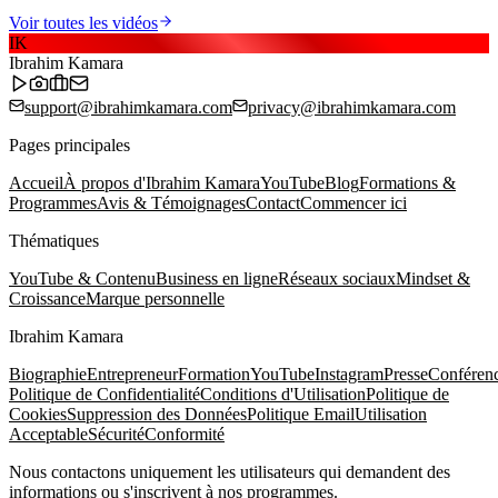
Voir toutes les vidéos
IK
Ibrahim Kamara
support@ibrahimkamara.com
privacy@ibrahimkamara.com
Pages principales
Accueil
À propos d'Ibrahim Kamara
YouTube
Blog
Formations &
Programmes
Avis & Témoignages
Contact
Commencer ici
Thématiques
YouTube & Contenu
Business en ligne
Réseaux sociaux
Mindset &
Croissance
Marque personnelle
Ibrahim Kamara
Biographie
Entrepreneur
Formation
YouTube
Instagram
Presse
Conféren
Politique de Confidentialité
Conditions d'Utilisation
Politique de
Cookies
Suppression des Données
Politique Email
Utilisation
Acceptable
Sécurité
Conformité
Nous contactons uniquement les utilisateurs qui demandent des
informations ou s'inscrivent à nos programmes.