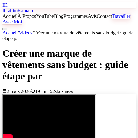
IK
Ibrahim
Kamara
Accueil
À Propos
YouTube
Blog
Programmes
Avis
Contact
Travailler
Avec Moi
Accueil
/
Vidéos
/
Créer une marque de vêtements sans budget : guide
étape par
Créer une marque de
vêtements sans budget : guide
étape par
2 mars 2026
19 min 52s
business