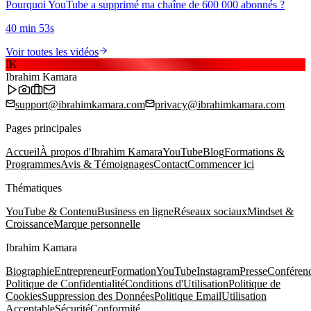
Pourquoi YouTube a supprimé ma chaîne de 600 000 abonnés ?
40 min 53s
Voir toutes les vidéos
IK
Ibrahim Kamara
support@ibrahimkamara.com
privacy@ibrahimkamara.com
Pages principales
Accueil
À propos d'Ibrahim Kamara
YouTube
Blog
Formations &
Programmes
Avis & Témoignages
Contact
Commencer ici
Thématiques
YouTube & Contenu
Business en ligne
Réseaux sociaux
Mindset &
Croissance
Marque personnelle
Ibrahim Kamara
Biographie
Entrepreneur
Formation
YouTube
Instagram
Presse
Conféren
Politique de Confidentialité
Conditions d'Utilisation
Politique de
Cookies
Suppression des Données
Politique Email
Utilisation
Acceptable
Sécurité
Conformité