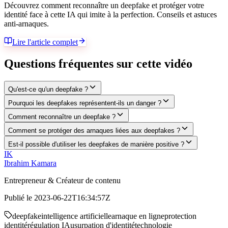
Découvrez comment reconnaître un deepfake et protéger votre
identité face à cette IA qui imite à la perfection. Conseils et astuces
anti-arnaques.
Lire l'article complet
Questions fréquentes sur cette vidéo
Qu'est-ce qu'un deepfake ?
Pourquoi les deepfakes représentent-ils un danger ?
Comment reconnaître un deepfake ?
Comment se protéger des arnaques liées aux deepfakes ?
Est-il possible d'utiliser les deepfakes de manière positive ?
IK
Ibrahim Kamara
Entrepreneur & Créateur de contenu
Publié le
2023-06-22T16:34:57Z
deepfake
intelligence artificielle
arnaque en ligne
protection
identité
régulation IA
usurpation d'identité
technologie