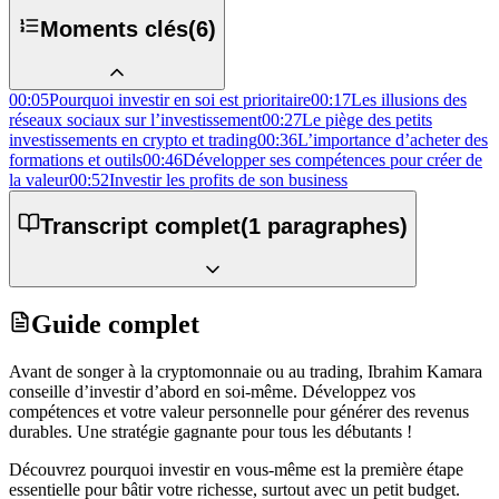
Moments clés
(
6
)
00:05
Pourquoi investir en soi est prioritaire
00:17
Les illusions des
réseaux sociaux sur l’investissement
00:27
Le piège des petits
investissements en crypto et trading
00:36
L’importance d’acheter des
formations et outils
00:46
Développer ses compétences pour créer de
la valeur
00:52
Investir les profits de son business
Transcript complet
(
1
paragraphes)
Guide complet
Avant de songer à la cryptomonnaie ou au trading, Ibrahim Kamara
conseille d’investir d’abord en soi-même. Développez vos
compétences et votre valeur personnelle pour générer des revenus
durables. Une stratégie gagnante pour tous les débutants !
Découvrez pourquoi investir en vous-même est la première étape
essentielle pour bâtir votre richesse, surtout avec un petit budget.