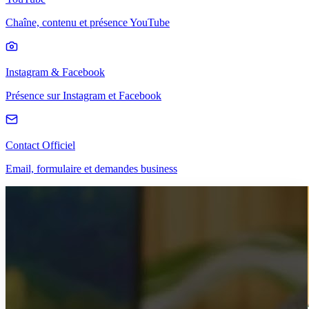
Chaîne, contenu et présence YouTube
Instagram & Facebook
Présence sur Instagram et Facebook
Contact Officiel
Email, formulaire et demandes business