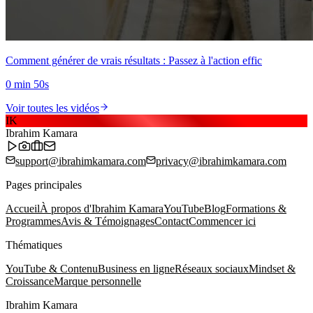
Comment générer de vrais résultats : Passez à l'action effic
0 min 50s
Voir toutes les vidéos
IK
Ibrahim Kamara
support@ibrahimkamara.com
privacy@ibrahimkamara.com
Pages principales
Accueil
À propos d'Ibrahim Kamara
YouTube
Blog
Formations &
Programmes
Avis & Témoignages
Contact
Commencer ici
Thématiques
YouTube & Contenu
Business en ligne
Réseaux sociaux
Mindset &
Croissance
Marque personnelle
Ibrahim Kamara