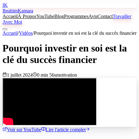
IK
Ibrahim
Kamara
Accueil
À Propos
YouTube
Blog
Programmes
Avis
Contact
Travailler
Avec Moi
Accueil
/
Vidéos
/
Pourquoi investir en soi est la clé du succès financier
Pourquoi investir en soi est la
clé du succès financier
1 juillet 2024
0 min 56s
motivation
Voir sur YouTube
Lire l'article complet