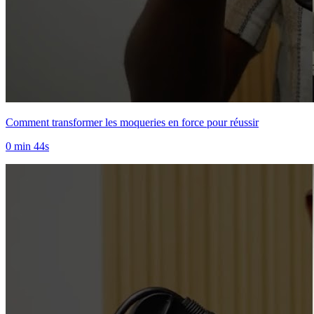
Comment transformer les moqueries en force pour réussir
0 min 44s