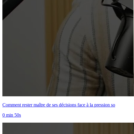
Comment rester maître de ses décisions face à la pression so
0 min 50s