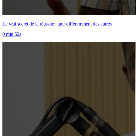
Le vrai secret de la réussite : agir différemment des autres
0 min 52s