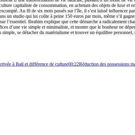
culture capitaliste de consommation, en achetant des objets de luxe et en
mpté. Au fil de six mois passés sur l’île, il s’est laissé influencer par la 
dans un studio qui lui coûte à peine 150 euros par mois, même s’il gagn
sur l’essentiel. Ibrahim explique que cette démarche a radicalement changé
ices d’une vie simple et minimaliste, et montre que le bonheur ne dépen
s simple, se détacher du matérialisme et trouver un équilibre personnel
rrivée à Bali et différence de culture
00:22
Réduction des possessions ma