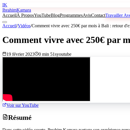
IK
Ibrahim
Kamara
Accueil
À Propos
YouTube
Blog
Programmes
Avis
Contact
Travailler A
Accueil
/
Vidéos
/
Comment vivre avec 250€ par mois à Bali : retour d'e
Comment vivre avec 250€ par moi
19 février 2023
0 min 51s
youtube
Voir sur YouTube
Résumé
Dans cette vidéo courte, Ibrahim Kamara partage son expérience person