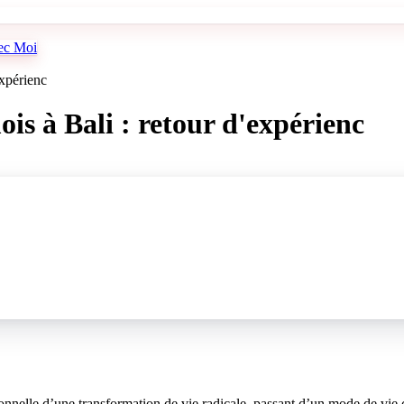
vec Moi
xpérienc
s à Bali : retour d'expérienc
nelle d’une transformation de vie radicale, passant d’un mode de vie c