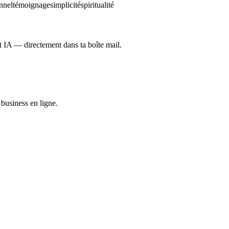
nnel
témoignage
simplicité
spiritualité
et IA — directement dans ta boîte mail.
business en ligne.