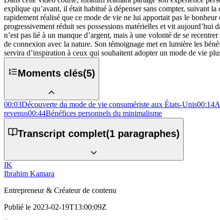
explique qu’avant, il était habitué à dépenser sans compter, suivant la 
rapidement réalisé que ce mode de vie ne lui apportait pas le bonheur esco
progressivement réduit ses possessions matérielles et vit aujourd’hui 
n’est pas lié à un manque d’argent, mais à une volonté de se recentrer 
de connexion avec la nature. Son témoignage met en lumière les bénéf
servira d’inspiration à ceux qui souhaitent adopter un mode de vie plu
Moments clés
(
5
)
00:03
Découverte du mode de vie consumériste aux États-Unis
00:14
A
revenus
00:44
Bénéfices personnels du minimalisme
Transcript complet
(
1
paragraphes)
IK
Ibrahim Kamara
Entrepreneur & Créateur de contenu
Publié le
2023-02-19T13:00:09Z