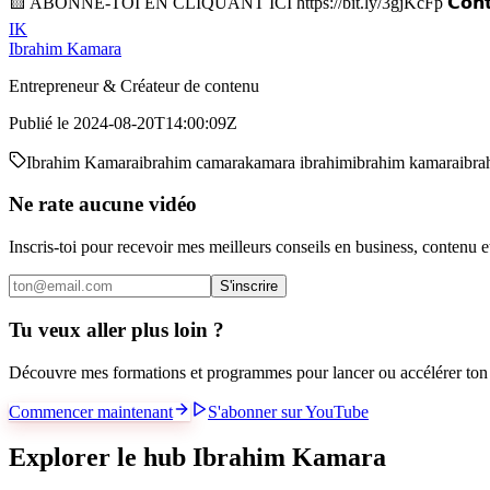
🟨 ABONNE-TOI EN CLIQUANT ICI https://bit.ly/3gjKcFp 𝗖𝗼𝗻𝘁𝗮𝗰𝘁
IK
Ibrahim Kamara
Entrepreneur & Créateur de contenu
Publié le
2024-08-20T14:00:09Z
Ibrahim Kamara
ibrahim camara
kamara ibrahim
ibrahim kamara
ibra
Ne rate aucune vidéo
Inscris-toi pour recevoir mes meilleurs conseils en business, contenu 
S'inscrire
Tu veux aller plus loin ?
Découvre mes formations et programmes pour lancer ou accélérer ton 
Commencer maintenant
S'abonner sur YouTube
Explorer le hub Ibrahim Kamara