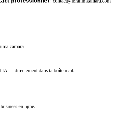
 𝗽𝗿𝗼𝗳𝗲𝘀𝘀𝗶𝗼𝗻𝗻𝗲𝗹 : contact@ibrahimkamara.com
hima camara
et IA — directement dans ta boîte mail.
business en ligne.