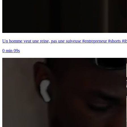
Un homme veut une reine, pas une suiveuse #entrepreneur #shorts #
0 min 09s