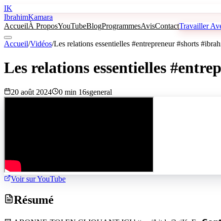
IK
Ibrahim
Kamara
Accueil
À Propos
YouTube
Blog
Programmes
Avis
Contact
Travailler A
Accueil
/
Vidéos
/
Les relations essentielles #entrepreneur #shorts #ibr
Les relations essentielles #ent
20 août 2024
0 min 16s
general
Voir sur YouTube
Résumé