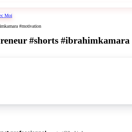
vec Moi
ahimkamara #motivation
repreneur #shorts #ibrahimkamara