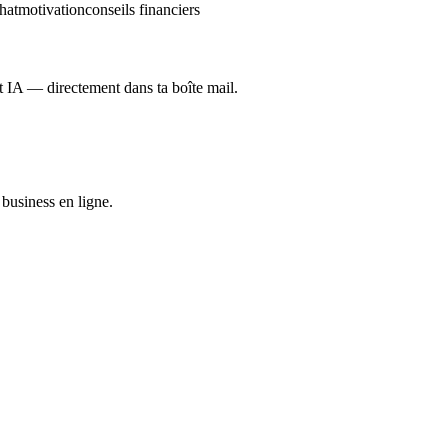
hat
motivation
conseils financiers
et IA — directement dans ta boîte mail.
business en ligne.