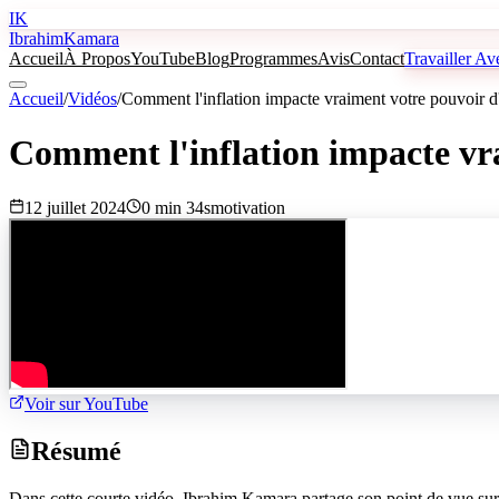
IK
Ibrahim
Kamara
Accueil
À Propos
YouTube
Blog
Programmes
Avis
Contact
Travailler A
Accueil
/
Vidéos
/
Comment l'inflation impacte vraiment votre pouvoir d
Comment l'inflation impacte vr
12 juillet 2024
0 min 34s
motivation
Voir sur YouTube
Résumé
Dans cette courte vidéo, Ibrahim Kamara partage son point de vue sur l'