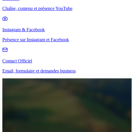
Chaîne, contenu et présence YouTube
Instagram & Facebook
Présence sur Instagram et Facebook
Contact Officiel
Email, formulaire et demandes business