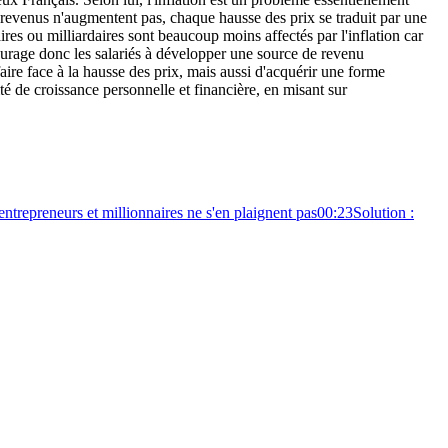
s revenus n'augmentent pas, chaque hausse des prix se traduit par une
aires ou milliardaires sont beaucoup moins affectés par l'inflation car
ncourage donc les salariés à développer une source de revenu
ire face à la hausse des prix, mais aussi d'acquérir une forme
té de croissance personnelle et financière, en misant sur
entrepreneurs et millionnaires ne s'en plaignent pas
00:23
Solution :