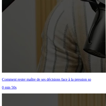
Comment rester maître de ses décisions face à la pression so
0 min 50s