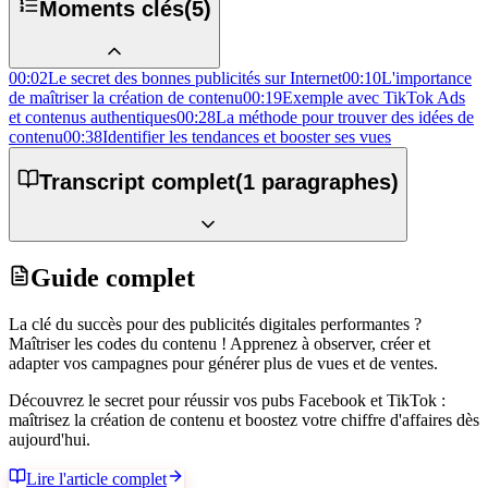
Moments clés
(
5
)
00:02
Le secret des bonnes publicités sur Internet
00:10
L'importance
de maîtriser la création de contenu
00:19
Exemple avec TikTok Ads
et contenus authentiques
00:28
La méthode pour trouver des idées de
contenu
00:38
Identifier les tendances et booster ses vues
Transcript complet
(
1
paragraphes)
Guide complet
La clé du succès pour des publicités digitales performantes ?
Maîtriser les codes du contenu ! Apprenez à observer, créer et
adapter vos campagnes pour générer plus de vues et de ventes.
Découvrez le secret pour réussir vos pubs Facebook et TikTok :
maîtrisez la création de contenu et boostez votre chiffre d'affaires dès
aujourd'hui.
Lire l'article complet