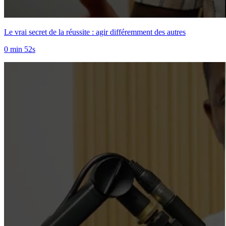
Le vrai secret de la réussite : agir différemment des autres
0 min 52s