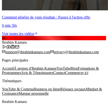
Comment générer de vrais résultats : Passez à l'action effic
0 min 50s
Voir toutes les vidéos
IK
Ibrahim Kamara
support@ibrahimkamara.com
privacy@ibrahimkamara.com
Pages principales
Accueil
À propos d'Ibrahim Kamara
YouTube
Blog
Formations &
Programmes
Avis & Témoignages
Contact
Commencer ici
Thématiques
YouTube & Contenu
Business en ligne
Réseaux sociaux
Mindset &
Croissance
Marque personnelle
Ibrahim Kamara