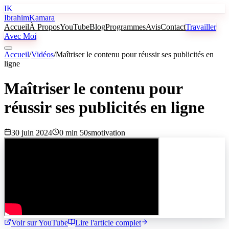
IK
Ibrahim
Kamara
Accueil
À Propos
YouTube
Blog
Programmes
Avis
Contact
Travailler
Avec Moi
Accueil
/
Vidéos
/
Maîtriser le contenu pour réussir ses publicités en
ligne
Maîtriser le contenu pour
réussir ses publicités en ligne
30 juin 2024
0 min 50s
motivation
Voir sur YouTube
Lire l'article complet