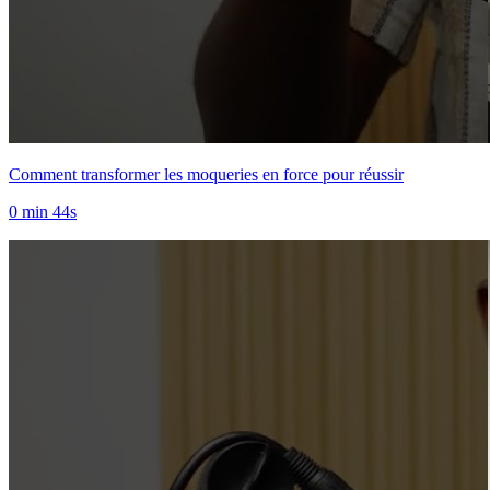
Comment transformer les moqueries en force pour réussir
0 min 44s