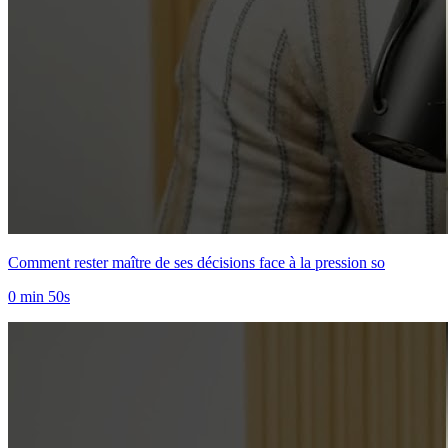
Comment rester maître de ses décisions face à la pression so
0 min 50s