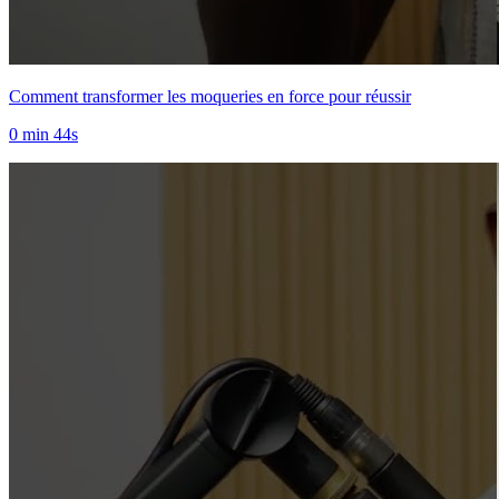
Comment transformer les moqueries en force pour réussir
0 min 44s