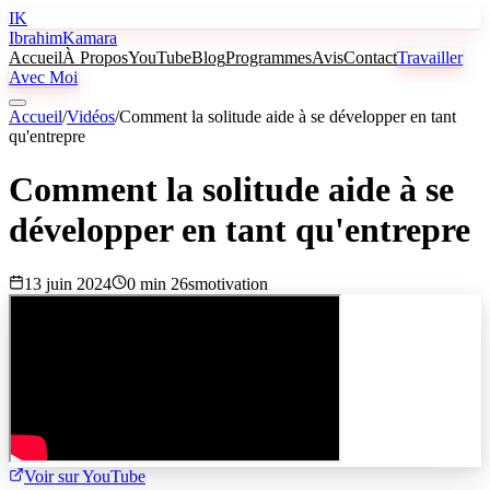
IK
Ibrahim
Kamara
Accueil
À Propos
YouTube
Blog
Programmes
Avis
Contact
Travailler
Avec Moi
Accueil
/
Vidéos
/
Comment la solitude aide à se développer en tant
qu'entrepre
Comment la solitude aide à se
développer en tant qu'entrepre
13 juin 2024
0 min 26s
motivation
Voir sur YouTube