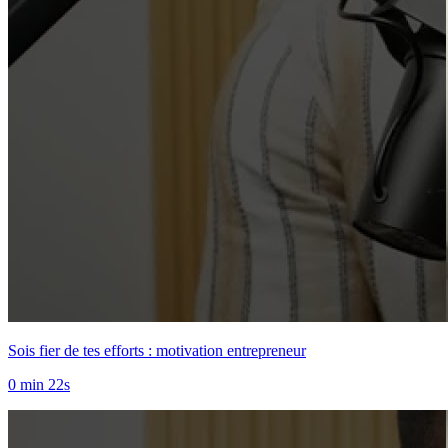
Sois fier de tes efforts : motivation entrepreneur
0 min 22s