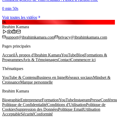
0 min 50s
Voir toutes les vidéos
IK
Ibrahim Kamara
support@ibrahimkamara.com
privacy@ibrahimkamara.com
Pages principales
Accueil
À propos d'Ibrahim Kamara
YouTube
Blog
Formations &
Programmes
Avis & Témoignages
Contact
Commencer ici
Thématiques
YouTube & Contenu
Business en ligne
Réseaux sociaux
Mindset &
Croissance
Marque personnelle
Ibrahim Kamara
Biographie
Entrepreneur
Formation
YouTube
Instagram
Presse
Conféren
Politique de Confidentialité
Conditions d'Utilisation
Politique de
Cookies
Suppression des Données
Politique Email
Utilisation
Acceptable
Sécurité
Conformité