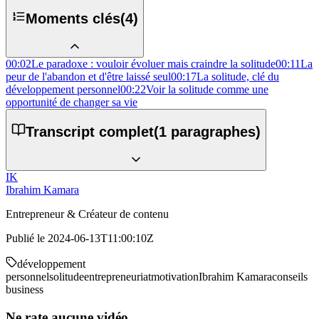
Moments clés
(
4
)
00:02
Le paradoxe : vouloir évoluer mais craindre la solitude
00:11
La
peur de l'abandon et d'être laissé seul
00:17
La solitude, clé du
développement personnel
00:22
Voir la solitude comme une
opportunité de changer sa vie
Transcript complet
(
1
paragraphes)
IK
Ibrahim Kamara
Entrepreneur & Créateur de contenu
Publié le
2024-06-13T11:00:10Z
développement
personnel
solitude
entrepreneuriat
motivation
Ibrahim Kamara
conseils
business
Ne rate aucune vidéo