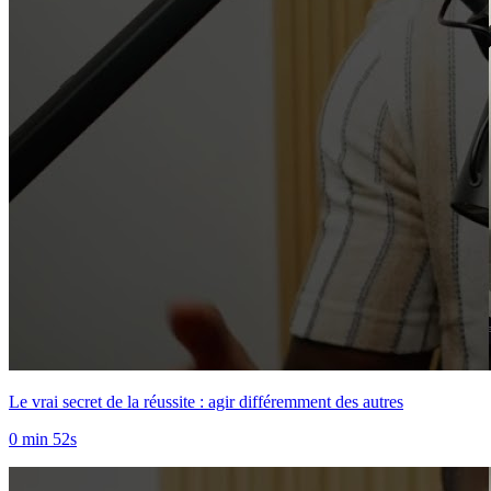
Le vrai secret de la réussite : agir différemment des autres
0 min 52s