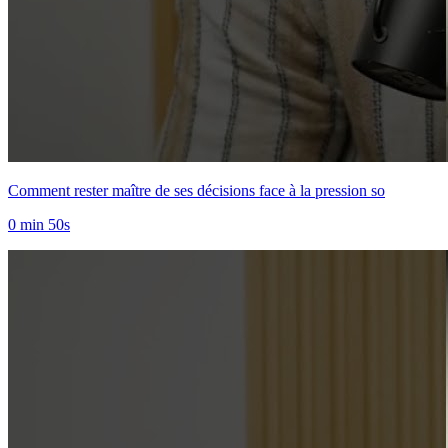
Comment rester maître de ses décisions face à la pression so
0 min 50s