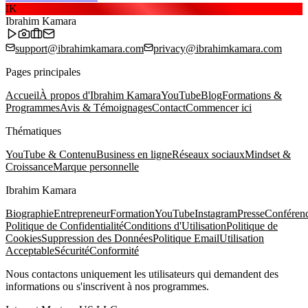
IK
Ibrahim Kamara
support@ibrahimkamara.com
privacy@ibrahimkamara.com
Pages principales
Accueil
À propos d'Ibrahim Kamara
YouTube
Blog
Formations &
Programmes
Avis & Témoignages
Contact
Commencer ici
Thématiques
YouTube & Contenu
Business en ligne
Réseaux sociaux
Mindset &
Croissance
Marque personnelle
Ibrahim Kamara
Biographie
Entrepreneur
Formation
YouTube
Instagram
Presse
Conféren
Politique de Confidentialité
Conditions d'Utilisation
Politique de
Cookies
Suppression des Données
Politique Email
Utilisation
Acceptable
Sécurité
Conformité
Nous contactons uniquement les utilisateurs qui demandent des
informations ou s'inscrivent à nos programmes.