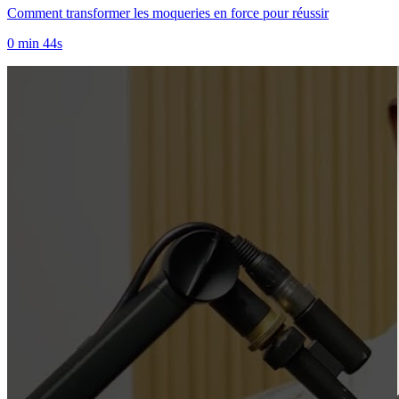
Comment transformer les moqueries en force pour réussir
0 min 44s