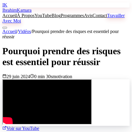
IK
Ibrahim
Kamara
Accueil
À Propos
YouTube
Blog
Programmes
Avis
Contact
Travailler
Avec Moi
Accueil
/
Vidéos
/
Pourquoi prendre des risques est essentiel pour
réussir
Pourquoi prendre des risques
est essentiel pour réussir
29 juin 2024
0 min 30s
motivation
Voir sur YouTube