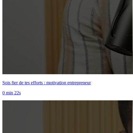
Sois fier de tes efforts : motivation entrepreneur
0 min 22s