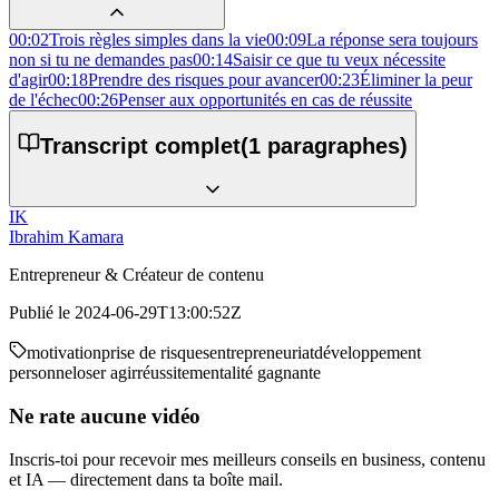
00:02
Trois règles simples dans la vie
00:09
La réponse sera toujours
non si tu ne demandes pas
00:14
Saisir ce que tu veux nécessite
d'agir
00:18
Prendre des risques pour avancer
00:23
Éliminer la peur
de l'échec
00:26
Penser aux opportunités en cas de réussite
Transcript complet
(
1
paragraphes)
IK
Ibrahim Kamara
Entrepreneur & Créateur de contenu
Publié le
2024-06-29T13:00:52Z
motivation
prise de risques
entrepreneuriat
développement
personnel
oser agir
réussite
mentalité gagnante
Ne rate aucune vidéo
Inscris-toi pour recevoir mes meilleurs conseils en business, contenu
et IA — directement dans ta boîte mail.