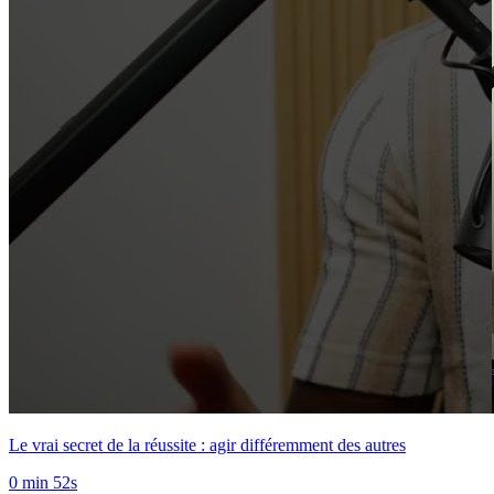
Le vrai secret de la réussite : agir différemment des autres
0 min 52s