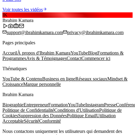
Voir toutes les vidéos
IK
Ibrahim Kamara
support@ibrahimkamara.com
privacy@ibrahimkamara.com
Pages principales
Accueil
À propos d'Ibrahim Kamara
YouTube
Blog
Formations &
Programmes
Avis & Témoignages
Contact
Commencer ici
Thématiques
YouTube & Contenu
Business en ligne
Réseaux sociaux
Mindset &
Croissance
Marque personnelle
Ibrahim Kamara
Biographie
Entrepreneur
Formation
YouTube
Instagram
Presse
Conféren
Politique de Confidentialité
Conditions d'Utilisation
Politique de
Cookies
Suppression des Données
Politique Email
Utilisation
Acceptable
Sécurité
Conformité
Nous contactons uniquement les utilisateurs qui demandent des