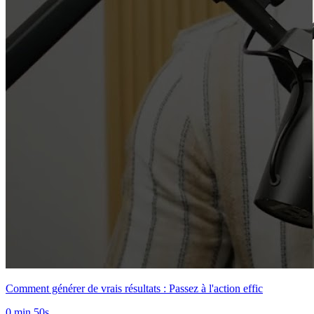
Comment générer de vrais résultats : Passez à l'action effic
0 min 50s