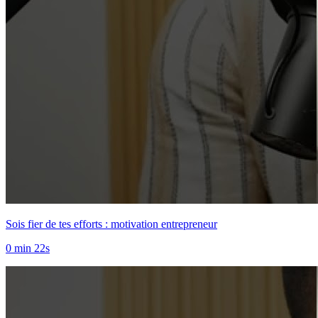
Sois fier de tes efforts : motivation entrepreneur
0 min 22s