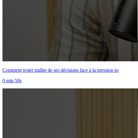
Comment rester maître de ses décisions face à la pression so
0 min 50s