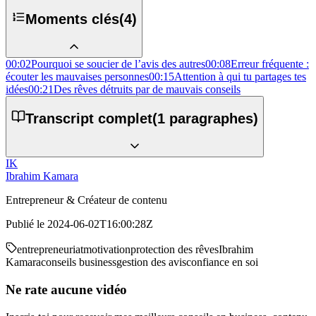
Moments clés
(
4
)
00:02
Pourquoi se soucier de l’avis des autres
00:08
Erreur fréquente :
écouter les mauvaises personnes
00:15
Attention à qui tu partages tes
idées
00:21
Des rêves détruits par de mauvais conseils
Transcript complet
(
1
paragraphes)
IK
Ibrahim Kamara
Entrepreneur & Créateur de contenu
Publié le
2024-06-02T16:00:28Z
entrepreneuriat
motivation
protection des rêves
Ibrahim
Kamara
conseils business
gestion des avis
confiance en soi
Ne rate aucune vidéo