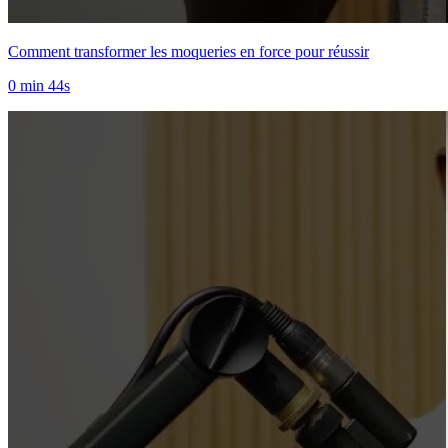
Comment transformer les moqueries en force pour réussir
0 min 44s