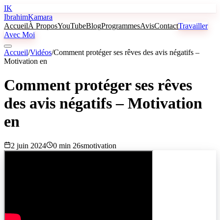
IK
Ibrahim
Kamara
Accueil
À Propos
YouTube
Blog
Programmes
Avis
Contact
Travailler
Avec Moi
Accueil
/
Vidéos
/
Comment protéger ses rêves des avis négatifs –
Motivation en
Comment protéger ses rêves
des avis négatifs – Motivation
en
2 juin 2024
0 min 26s
motivation