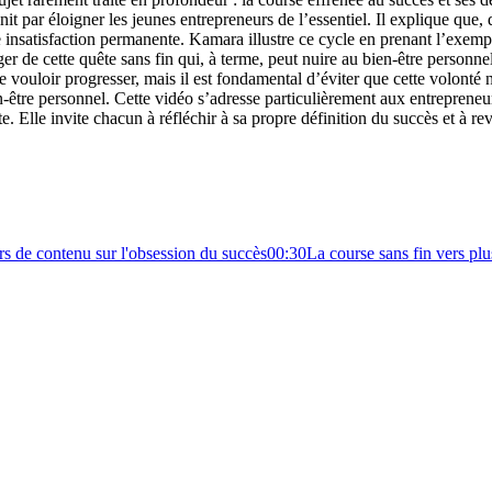
it par éloigner les jeunes entrepreneurs de l’essentiel. Il explique que, d
e insatisfaction permanente. Kamara illustre ce cycle en prenant l’exemp
ger de cette quête sans fin qui, à terme, peut nuire au bien-être personne
 de vouloir progresser, mais il est fondamental d’éviter que cette volonté
-être personnel. Cette vidéo s’adresse particulièrement aux entrepreneur
e. Elle invite chacun à réfléchir à sa propre définition du succès et à reve
rs de contenu sur l'obsession du succès
00:30
La course sans fin vers pl