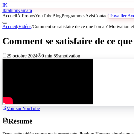
IK
Ibrahim
Kamara
Accueil
À Propos
YouTube
Blog
Programmes
Avis
Contact
Travailler A
Accueil
/
Vidéos
/
Comment se satisfaire de ce que l'on a ? Motivation e
Comment se satisfaire de ce que 
29 octobre 2024
0 min 59s
motivation
Voir sur YouTube
Résumé
Dans cette vidéo courte mais percutante, Ibrahim Kamara aborde un suje