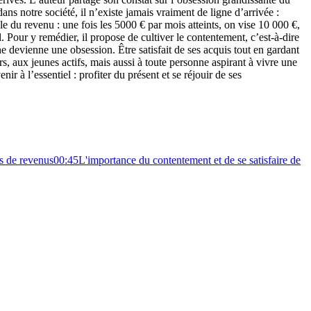
ans notre société, il n’existe jamais vraiment de ligne d’arrivée :
le du revenu : une fois les 5000 € par mois atteints, on vise 10 000 €,
l. Pour y remédier, il propose de cultiver le contentement, c’est-à-dire
 ne devienne une obsession. Être satisfait de ses acquis tout en gardant
s, aux jeunes actifs, mais aussi à toute personne aspirant à vivre une
nir à l’essentiel : profiter du présent et se réjouir de ses
us de revenus
00:45
L'importance du contentement et de se satisfaire de