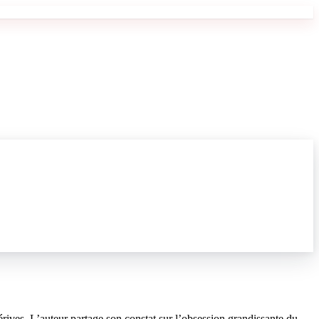
rives. L’auteur partage son constat sur l’obsession grandissante du