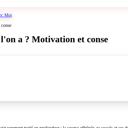
vec Moi
t conse
l'on a ? Motivation et conse
t rarement traité en profondeur : la course effrénée au succès et ses dé