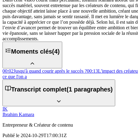
succès matériel, souvent entretenue par les créateurs de contenu, qui fin
chaque objectif atteint laisse place à une nouvelle ambition, créant un
puis davantage, sans jamais se sentir rassasié. Il met en lumière le dan
la capacité à apprécier ce que l’on possède déjà. Selon lui, il est sain
l’envie d’avancer permet de trouver un équilibre entre ambition et bien
vie épanouie, sans se laisser happer par la pression sociale de la réussit
accomplissements.
Moments clés
(
4
)
00:02
Jusqu'à quand courir après le succès ?
00:13
L'impact des créateu
ce que l'on a
Transcript complet
(
1
paragraphes)
IK
Ibrahim Kamara
Entrepreneur & Créateur de contenu
Publié le
2024-10-29T17:00:31Z