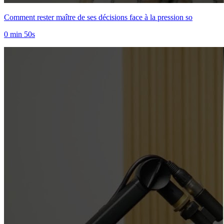
Comment rester maître de ses décisions face à la pression so
0 min 50s