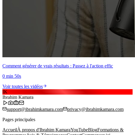
Comment générer de vrais résultats : Passez à l'action effic
0 min 50s
Voir toutes les vidéos
IK
Ibrahim Kamara
support@ibrahimkamara.com
privacy@ibrahimkamara.com
Pages principales
Accueil
À propos d'Ibrahim Kamara
YouTube
Blog
Formations &