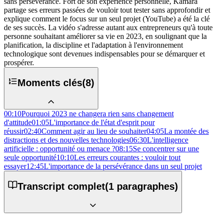
sans persévérance. Fort de son expérience personnelle, Kamara
partage ses erreurs passées de vouloir tout tester sans approfondir et
explique comment le focus sur un seul projet (YouTube) a été la clé
de ses succès. La vidéo s'adresse autant aux entrepreneurs qu'à toute
personne souhaitant améliorer sa vie en 2023, en soulignant que la
planification, la discipline et l'adaptation à l'environnement
technologique sont devenues indispensables pour se démarquer et
prospérer.
Moments clés
(
8
)
00:10
Pourquoi 2023 ne changera rien sans changement
d'attitude
01:05
L'importance de l'état d'esprit pour
réussir
02:40
Comment agir au lieu de souhaiter
04:05
La montée des
distractions et des nouvelles technologies
06:30
L'intelligence
artificielle : opportunité ou menace ?
08:15
Se concentrer sur une
seule opportunité
10:10
Les erreurs courantes : vouloir tout
essayer
12:45
L'importance de la persévérance dans un seul projet
Transcript complet
(
1
paragraphes)