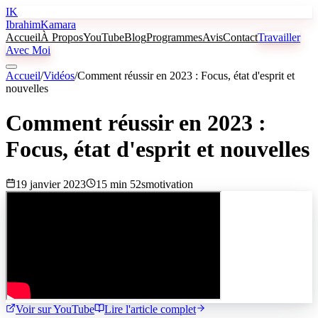
IK
Ibrahim
Kamara
Accueil
À Propos
YouTube
Blog
Programmes
Avis
Contact
Travailler
Avec Moi
Accueil
/
Vidéos
/
Comment réussir en 2023 : Focus, état d'esprit et
nouvelles
Comment réussir en 2023 :
Focus, état d'esprit et nouvelles
19 janvier 2023
15 min 52s
motivation
Voir sur YouTube
Lire l'article complet