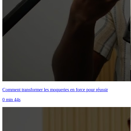
Comment transformer les moqueries en force pour réussir
0 min 44s