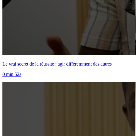
Le vrai secret de la réussite : agir différemment des autres
0 min 52s