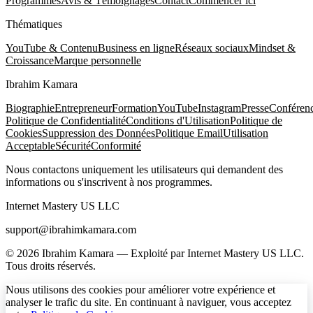
Programmes
Avis & Témoignages
Contact
Commencer ici
Thématiques
YouTube & Contenu
Business en ligne
Réseaux sociaux
Mindset &
Croissance
Marque personnelle
Ibrahim Kamara
Biographie
Entrepreneur
Formation
YouTube
Instagram
Presse
Conféren
Politique de Confidentialité
Conditions d'Utilisation
Politique de
Cookies
Suppression des Données
Politique Email
Utilisation
Acceptable
Sécurité
Conformité
Nous contactons uniquement les utilisateurs qui demandent des
informations ou s'inscrivent à nos programmes.
Internet Mastery US LLC
support@ibrahimkamara.com
© 2026 Ibrahim Kamara — Exploité par Internet Mastery US LLC.
Tous droits réservés.
Nous utilisons des cookies pour améliorer votre expérience et
analyser le trafic du site. En continuant à naviguer, vous acceptez