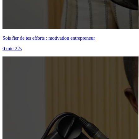
Sois fier de tes efforts : motivation entrepreneur
0 min 22s