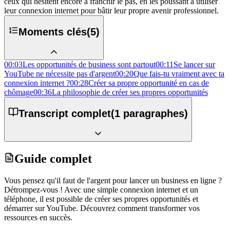
ceux qui hésitent encore à franchir le pas, en les poussant à utiliser
leur connexion internet pour bâtir leur propre avenir professionnel.
Moments clés
(
5
)
00:03
Les opportunités de business sont partout
00:11
Se lancer sur
YouTube ne nécessite pas d'argent
00:20
Que fais-tu vraiment avec ta
connexion internet ?
00:28
Créer sa propre opportunité en cas de
chômage
00:36
La philosophie de créer ses propres opportunités
Transcript complet
(
1
paragraphes)
Guide complet
Vous pensez qu'il faut de l'argent pour lancer un business en ligne ?
Détrompez-vous ! Avec une simple connexion internet et un
téléphone, il est possible de créer ses propres opportunités et
démarrer sur YouTube. Découvrez comment transformer vos
ressources en succès.