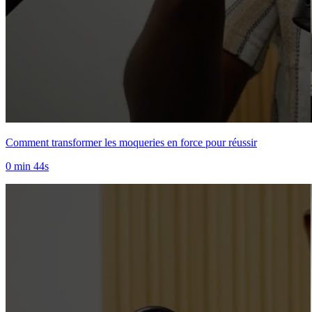
Comment transformer les moqueries en force pour réussir
0 min 44s