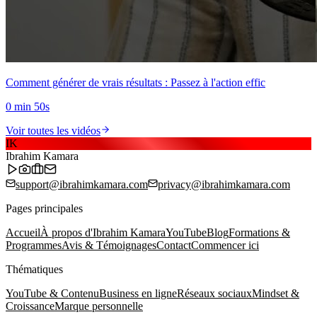
Comment générer de vrais résultats : Passez à l'action effic
0 min 50s
Voir toutes les vidéos
IK
Ibrahim Kamara
support@ibrahimkamara.com
privacy@ibrahimkamara.com
Pages principales
Accueil
À propos d'Ibrahim Kamara
YouTube
Blog
Formations &
Programmes
Avis & Témoignages
Contact
Commencer ici
Thématiques
YouTube & Contenu
Business en ligne
Réseaux sociaux
Mindset &
Croissance
Marque personnelle