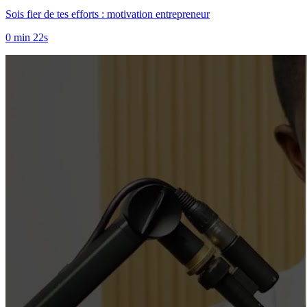
Sois fier de tes efforts : motivation entrepreneur
0 min 22s