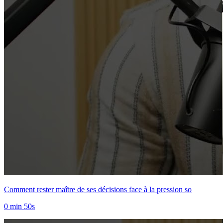
Comment rester maître de ses décisions face à la pression so
0 min 50s