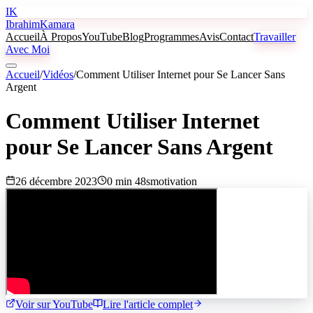
IK
Ibrahim
Kamara
Accueil
À Propos
YouTube
Blog
Programmes
Avis
Contact
Travailler
Avec Moi
Accueil
/
Vidéos
/
Comment Utiliser Internet pour Se Lancer Sans
Argent
Comment Utiliser Internet
pour Se Lancer Sans Argent
26 décembre 2023
0 min 48s
motivation
Voir sur YouTube
Lire l'article complet