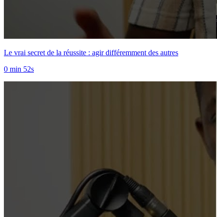
Le vrai secret de la réussite : agir différemment des autres
0 min 52s