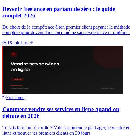
Devenir freelance en partant de zéro : le guide
complet 2026
Du choix de la compétence à ton premier client payant : la méthode
complète pour devenir freelance même sans expérience ni diplôme.
18
min
Lire
Freelance
Comment vendre ses services en ligne quand on
débute en 2026
Tu sais faire un truc utile ? Voici comment le packager, le vendre en
ligne et trouver tes premiers clients en 30 jours.