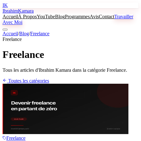
IK
Ibrahim
Kamara
Accueil
À Propos
YouTube
Blog
Programmes
Avis
Contact
Travailler
Avec Moi
Accueil
/
Blog
/
Freelance
Freelance
Freelance
Tous les articles d'Ibrahim Kamara dans la catégorie Freelance.
Toutes les catégories
Freelance