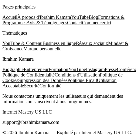
Pages principales
Accueil
À propos d'Ibrahim Kamara
YouTube
Blog
Formations &
Programmes
Avis & Témoignages
Contact
Commencer ici
Thématiques
YouTube & Contenu
Business en ligne
Réseaux sociaux
Mindset &
Croissance
Marque personnelle
Ibrahim Kamara
Biographie
Entrepreneur
Formation
YouTube
Instagram
Presse
Conféren
Politique de Confidentialité
Conditions d'Utilisation
Politique de
Cookies
Suppression des Données
Politique Email
Utilisation
Acceptable
Sécurité
Conformité
Nous contactons uniquement les utilisateurs qui demandent des
informations ou s'inscrivent à nos programmes.
Internet Mastery US LLC
support@ibrahimkamara.com
© 2026 Ibrahim Kamara — Exploité par Internet Mastery US LLC.