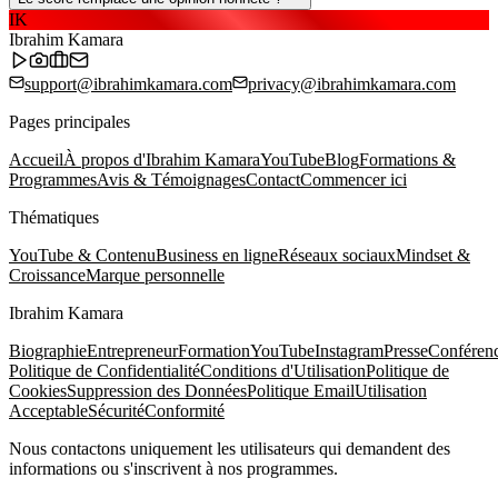
IK
Ibrahim Kamara
support@ibrahimkamara.com
privacy@ibrahimkamara.com
Pages principales
Accueil
À propos d'Ibrahim Kamara
YouTube
Blog
Formations &
Programmes
Avis & Témoignages
Contact
Commencer ici
Thématiques
YouTube & Contenu
Business en ligne
Réseaux sociaux
Mindset &
Croissance
Marque personnelle
Ibrahim Kamara
Biographie
Entrepreneur
Formation
YouTube
Instagram
Presse
Conféren
Politique de Confidentialité
Conditions d'Utilisation
Politique de
Cookies
Suppression des Données
Politique Email
Utilisation
Acceptable
Sécurité
Conformité
Nous contactons uniquement les utilisateurs qui demandent des
informations ou s'inscrivent à nos programmes.