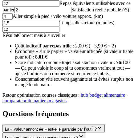
Repas équivalents utilisables avec ce
panier
Satisfaction réelle globale (/5)
Aller-simple à pied / vélo voiture approx. (km)
Temps aller-retour (minutes)
Résultat
Correct mais à surveiller
Coût indicatif par
repas utile
:
2,00 €
(=
3,99 €
÷
2
)
Économie « sur le papier » vs valeur affichée (si valeur fiable
pour toi) :
8,01 €
Score indicatif combiné trajet / satisfaction / valeur :
76
/100
—
Ça peut valoir le coup si tu consommes vraiment tout —
ajuste horaires ou commerce si recurrence faible.
Consommation vite souvent gagnante si tu évites surplus non
mangé lendemain.
Retour optimisation courses classiques :
hub budget alimentaire
·
comparateur de paniers magasins
.
Questions fréquentes
La « valeur annoncée » est-elle garantie par l’outil ?
Le score remplace une opinion honnête ?