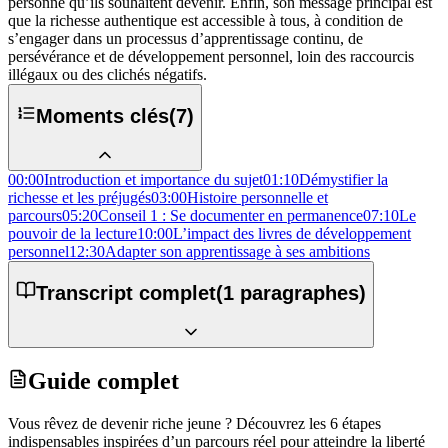
personne qu’ils souhaitent devenir. Enfin, son message principal est
que la richesse authentique est accessible à tous, à condition de
s’engager dans un processus d’apprentissage continu, de
persévérance et de développement personnel, loin des raccourcis
illégaux ou des clichés négatifs.
Moments clés
(
7
)
00:00
Introduction et importance du sujet
01:10
Démystifier la
richesse et les préjugés
03:00
Histoire personnelle et
parcours
05:20
Conseil 1 : Se documenter en permanence
07:10
Le
pouvoir de la lecture
10:00
L’impact des livres de développement
personnel
12:30
Adapter son apprentissage à ses ambitions
Transcript complet
(
1
paragraphes)
Guide complet
Vous rêvez de devenir riche jeune ? Découvrez les 6 étapes
indispensables inspirées d’un parcours réel pour atteindre la liberté