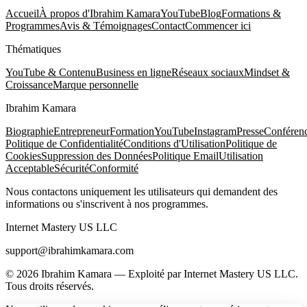
Accueil
À propos d'Ibrahim Kamara
YouTube
Blog
Formations &
Programmes
Avis & Témoignages
Contact
Commencer ici
Thématiques
YouTube & Contenu
Business en ligne
Réseaux sociaux
Mindset &
Croissance
Marque personnelle
Ibrahim Kamara
Biographie
Entrepreneur
Formation
YouTube
Instagram
Presse
Conféren
Politique de Confidentialité
Conditions d'Utilisation
Politique de
Cookies
Suppression des Données
Politique Email
Utilisation
Acceptable
Sécurité
Conformité
Nous contactons uniquement les utilisateurs qui demandent des
informations ou s'inscrivent à nos programmes.
Internet Mastery US LLC
support@ibrahimkamara.com
© 2026 Ibrahim Kamara — Exploité par Internet Mastery US LLC.
Tous droits réservés.