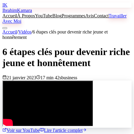
IK
Ibrahim
Kamara
Accueil
À Propos
YouTube
Blog
Programmes
Avis
Contact
Travailler
Avec Moi
Accueil
/
Vidéos
/
6 étapes clés pour devenir riche jeune et
honnêtement
6 étapes clés pour devenir riche
jeune et honnêtement
21 janvier 2023
17 min 42s
business
Voir sur YouTube
Lire l'article complet