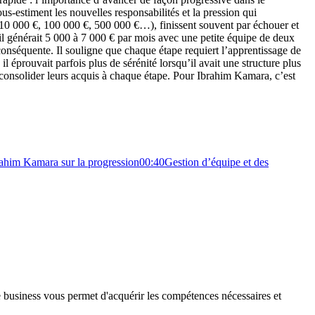
s-estiment les nouvelles responsabilités et la pression qui
 (10 000 €, 100 000 €, 500 000 €…), finissent souvent par échouer et
il générait 5 000 à 7 000 € par mois avec une petite équipe de deux
conséquente. Il souligne que chaque étape requiert l’apprentissage de
 éprouvait parfois plus de sérénité lorsqu’il avait une structure plus
 consolider leurs acquis à chaque étape. Pour Ibrahim Kamara, c’est
rahim Kamara sur la progression
00:40
Gestion d’équipe et des
e business vous permet d'acquérir les compétences nécessaires et