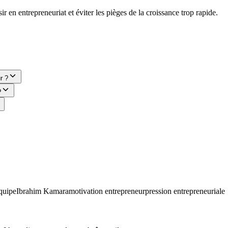
r en entrepreneuriat et éviter les pièges de la croissance trop rapide.
r ?
?
équipe
Ibrahim Kamara
motivation entrepreneur
pression entrepreneuriale