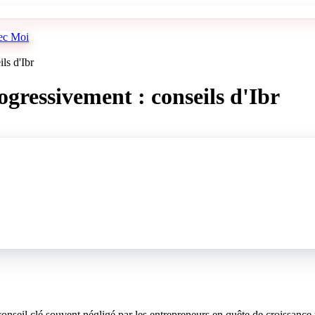
vec Moi
ls d'Ibr
gressivement : conseils d'Ibr
nseil clé souvent négligé par les entrepreneurs en quête de croissance 