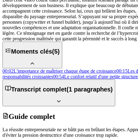
développement de son business. Il explique que beaucoup de débutants r
accompagnent cette croissance. Selon lui, ceux qui brûlent les étapes,
disparaître du paysage entrepreneurial. S’appuyant sur sa propre expér
personnes (copywriter et funnel builder), jusqu’à aujourd’hui où il di
nouvelles compétences et une adaptation organisationnelle. Il confie mê
légère. Ce témoignage met en garde contre la recherche de l’hypercroi
cette progression maîtrisée qui garantit la pérennité et le succès à lon
Moments clés
(
5
)
00:02
L'importance de maîtriser chaque étape de croissance
00:15
Les d
responsabilités croissantes
00:54
Le confort relatif d'une petite structure
Transcript complet
(
1
paragraphes)
Guide complet
La réussite entrepreneuriale ne se bâtit pas en brûlant les étapes. A
d'éviter la pression destructrice d'une croissance trop rapide.