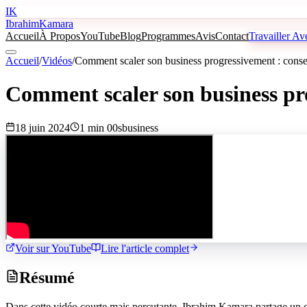
IK
Ibrahim
Kamara
Accueil
À Propos
YouTube
Blog
Programmes
Avis
Contact
Travailler A
Accueil
/
Vidéos
/
Comment scaler son business progressivement : consei
Comment scaler son business pro
18 juin 2024
1 min 00s
business
Voir sur YouTube
Lire l'article complet
Résumé
Dans cette vidéo courte mais percutante, Ibrahim Kamara partage un co