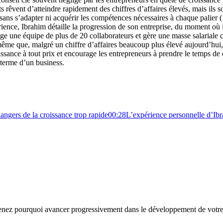
êvent d’atteindre rapidement des chiffres d’affaires élevés, mais ils sou
 sans s’adapter ni acquérir les compétences nécessaires à chaque palier
ience, Ibrahim détaille la progression de son entreprise, du moment où 
rige une équipe de plus de 20 collaborateurs et gère une masse salariale 
me que, malgré un chiffre d’affaires beaucoup plus élevé aujourd’hui, il
ssance à tout prix et encourage les entrepreneurs à prendre le temps de
g terme d’un business.
angers de la croissance trop rapide
00:28
L’expérience personnelle d’Ib
pprenez pourquoi avancer progressivement dans le développement de votr