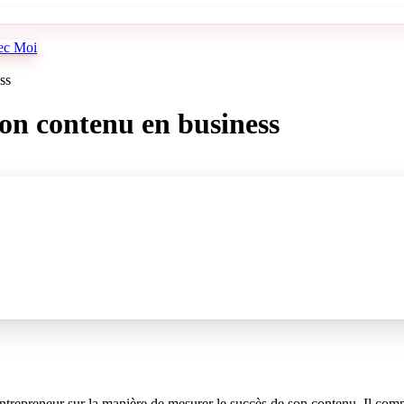
vec Moi
ss
on contenu en business
trepreneur sur la manière de mesurer le succès de son contenu. Il comm