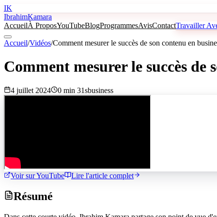
IK
Ibrahim
Kamara
Accueil
À Propos
YouTube
Blog
Programmes
Avis
Contact
Travailler A
Accueil
/
Vidéos
/
Comment mesurer le succès de son contenu en busine
Comment mesurer le succès de s
4 juillet 2024
0 min 31s
business
Voir sur YouTube
Lire l'article complet
Résumé
Dans cette courte vidéo, Ibrahim Kamara partage son point de vue d'en