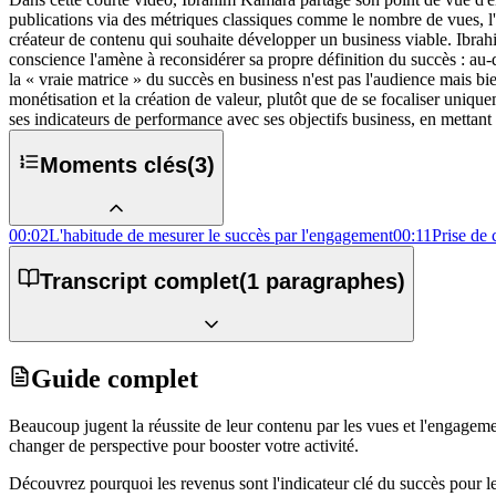
publications via des métriques classiques comme le nombre de vues, l'
créateur de contenu qui souhaite développer un business viable. Ibrahi
conscience l'amène à reconsidérer sa propre définition du succès : au-del
la « vraie matrice » du succès en business n'est pas l'audience mais bien
monétisation et la création de valeur, plutôt que de se focaliser uniquem
ses indicateurs de performance avec ses objectifs business, en mettant l
Moments clés
(
3
)
00:02
L'habitude de mesurer le succès par l'engagement
00:11
Prise de 
Transcript complet
(
1
paragraphes)
Guide complet
Beaucoup jugent la réussite de leur contenu par les vues et l'engagemen
changer de perspective pour booster votre activité.
Découvrez pourquoi les revenus sont l'indicateur clé du succès pour l