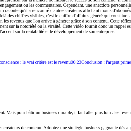
engagement ou les commentaires. Cependant, une anecdote personnelle lui
m raconte qu'il a rencontré d'autres créateurs affichant moins d'abonnés
à des chiffres visibles, c'est le chiffre d'affaires généré qui constitue la
 les revenus que l'on arrive à générer grâce à son contenu. Cette réflexio
ent sur la notoriété ou la viralité. Cette vidéo fournit donc un rappel ess
'accent sur la rentabilité et le développement de son entreprise.
conscience : le vrai critère est le revenu
00:23
Conclusion : l'argent prime
t. Mais pour bâtir un business durable, il faut aller plus loin : les re
es créateurs de contenu. Adoptez une stratégie business gagnante dès au