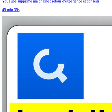
YouTube supprime ma chaîne : retour d'expérience et conseils
45 min 35s