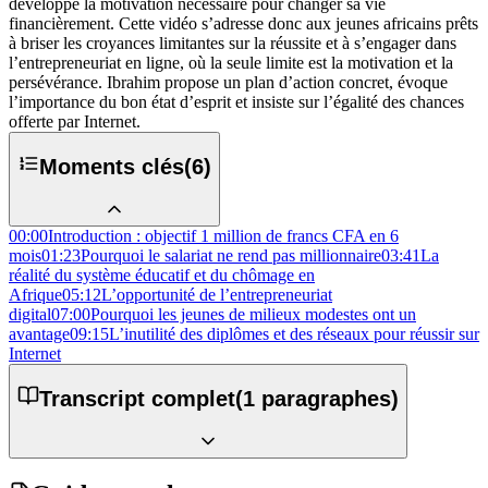
développé la motivation nécessaire pour changer sa vie
financièrement. Cette vidéo s’adresse donc aux jeunes africains prêts
à briser les croyances limitantes sur la réussite et à s’engager dans
l’entrepreneuriat en ligne, où la seule limite est la motivation et la
persévérance. Ibrahim propose un plan d’action concret, évoque
l’importance du bon état d’esprit et insiste sur l’égalité des chances
offerte par Internet.
Moments clés
(
6
)
00:00
Introduction : objectif 1 million de francs CFA en 6
mois
01:23
Pourquoi le salariat ne rend pas millionnaire
03:41
La
réalité du système éducatif et du chômage en
Afrique
05:12
L’opportunité de l’entrepreneuriat
digital
07:00
Pourquoi les jeunes de milieux modestes ont un
avantage
09:15
L’inutilité des diplômes et des réseaux pour réussir sur
Internet
Transcript complet
(
1
paragraphes)