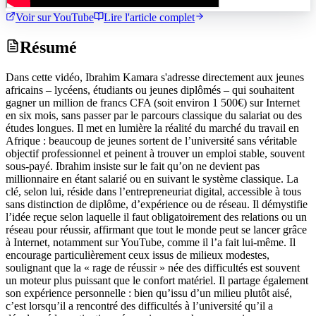
Voir sur YouTube
Lire l'article complet
Résumé
Dans cette vidéo, Ibrahim Kamara s'adresse directement aux jeunes
africains – lycéens, étudiants ou jeunes diplômés – qui souhaitent
gagner un million de francs CFA (soit environ 1 500€) sur Internet
en six mois, sans passer par le parcours classique du salariat ou des
études longues. Il met en lumière la réalité du marché du travail en
Afrique : beaucoup de jeunes sortent de l’université sans véritable
objectif professionnel et peinent à trouver un emploi stable, souvent
sous-payé. Ibrahim insiste sur le fait qu’on ne devient pas
millionnaire en étant salarié ou en suivant le système classique. La
clé, selon lui, réside dans l’entrepreneuriat digital, accessible à tous
sans distinction de diplôme, d’expérience ou de réseau. Il démystifie
l’idée reçue selon laquelle il faut obligatoirement des relations ou un
réseau pour réussir, affirmant que tout le monde peut se lancer grâce
à Internet, notamment sur YouTube, comme il l’a fait lui-même. Il
encourage particulièrement ceux issus de milieux modestes,
soulignant que la « rage de réussir » née des difficultés est souvent
un moteur plus puissant que le confort matériel. Il partage également
son expérience personnelle : bien qu’issu d’un milieu plutôt aisé,
c’est lorsqu’il a rencontré des difficultés à l’université qu’il a