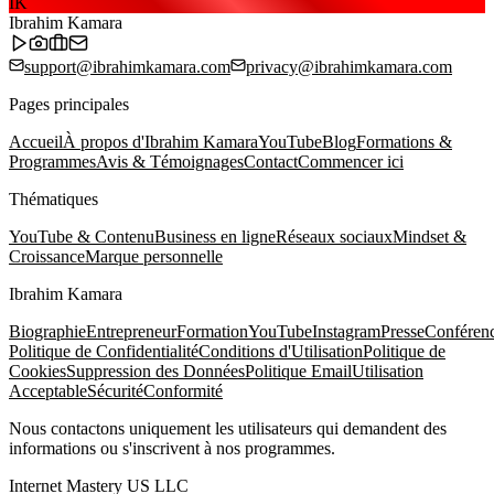
IK
Ibrahim Kamara
support@ibrahimkamara.com
privacy@ibrahimkamara.com
Pages principales
Accueil
À propos d'Ibrahim Kamara
YouTube
Blog
Formations &
Programmes
Avis & Témoignages
Contact
Commencer ici
Thématiques
YouTube & Contenu
Business en ligne
Réseaux sociaux
Mindset &
Croissance
Marque personnelle
Ibrahim Kamara
Biographie
Entrepreneur
Formation
YouTube
Instagram
Presse
Conféren
Politique de Confidentialité
Conditions d'Utilisation
Politique de
Cookies
Suppression des Données
Politique Email
Utilisation
Acceptable
Sécurité
Conformité
Nous contactons uniquement les utilisateurs qui demandent des
informations ou s'inscrivent à nos programmes.
Internet Mastery US LLC