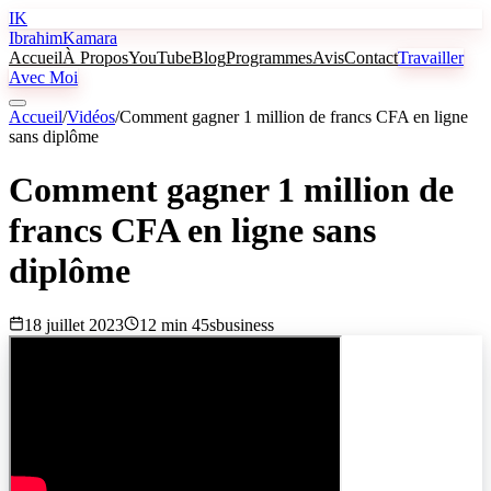
IK
Ibrahim
Kamara
Accueil
À Propos
YouTube
Blog
Programmes
Avis
Contact
Travailler
Avec Moi
Accueil
/
Vidéos
/
Comment gagner 1 million de francs CFA en ligne
sans diplôme
Comment gagner 1 million de
francs CFA en ligne sans
diplôme
18 juillet 2023
12 min 45s
business