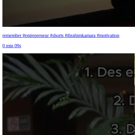
remember #entrepreneur #shorts #ibrahimkamara #motivation
0 min 09s