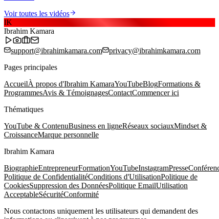
Voir toutes les vidéos
IK
Ibrahim Kamara
support@ibrahimkamara.com
privacy@ibrahimkamara.com
Pages principales
Accueil
À propos d'Ibrahim Kamara
YouTube
Blog
Formations &
Programmes
Avis & Témoignages
Contact
Commencer ici
Thématiques
YouTube & Contenu
Business en ligne
Réseaux sociaux
Mindset &
Croissance
Marque personnelle
Ibrahim Kamara
Biographie
Entrepreneur
Formation
YouTube
Instagram
Presse
Conféren
Politique de Confidentialité
Conditions d'Utilisation
Politique de
Cookies
Suppression des Données
Politique Email
Utilisation
Acceptable
Sécurité
Conformité
Nous contactons uniquement les utilisateurs qui demandent des