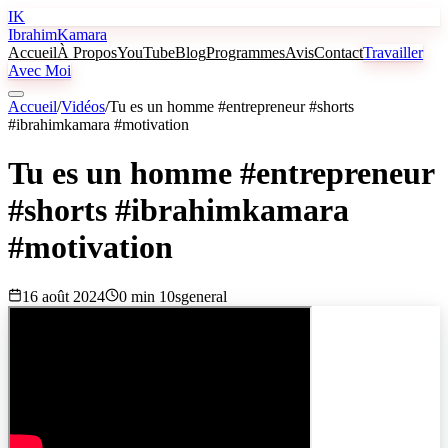
IK
Ibrahim
Kamara
Accueil
À Propos
YouTube
Blog
Programmes
Avis
Contact
Travailler
Avec Moi
Accueil
/
Vidéos
/
Tu es un homme #entrepreneur #shorts
#ibrahimkamara #motivation
Tu es un homme #entrepreneur
#shorts #ibrahimkamara
#motivation
16 août 2024
0 min 10s
general