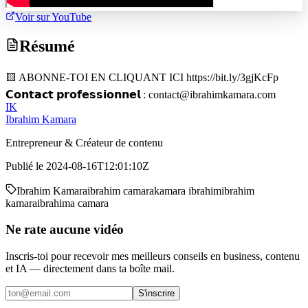
Voir sur YouTube
Résumé
🟨 ABONNE-TOI EN CLIQUANT ICI https://bit.ly/3gjKcFp
𝗖𝗼𝗻𝘁𝗮𝗰𝘁 𝗽𝗿𝗼𝗳𝗲𝘀𝘀𝗶𝗼𝗻𝗻𝗲𝗹 : contact@ibrahimkamara.com
IK
Ibrahim Kamara
Entrepreneur & Créateur de contenu
Publié le
2024-08-16T12:01:10Z
Ibrahim Kamara
ibrahim camara
kamara ibrahim
ibrahim
kamara
ibrahima camara
Ne rate aucune vidéo
Inscris-toi pour recevoir mes meilleurs conseils en business, contenu
et IA — directement dans ta boîte mail.
S'inscrire