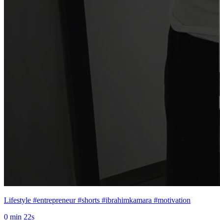
Lifestyle #entrepreneur #shorts #ibrahimkamara #motivation
0 min 22s